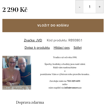
2 290 Kč
Měrná
cena:
VLOŽIT DO KOŠÍKU
Značka:
JVD
Kód produktu:
RB9380.1
Dotaz k produktu
Hlídací pes
Sdílet
Doprava zdarma