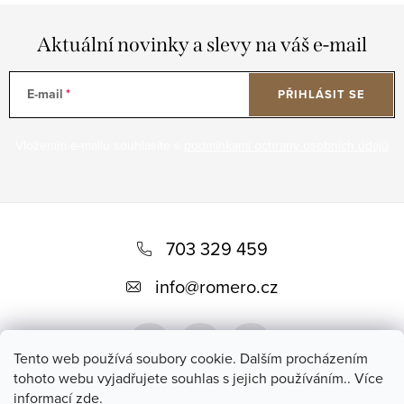
Aktuální novinky a slevy na váš e-mail
E-mail
PŘIHLÁSIT SE
Vložením e-mailu souhlasíte s
podmínkami ochrany osobních údajů
Z
á
703 329 459
p
info
@
romero.cz
a
t
Tento web používá soubory cookie. Dalším procházením
í
tohoto webu vyjadřujete souhlas s jejich používáním.. Více
informací
zde
.