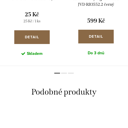
JVD RB3552.2 černý
25 Kč
599 Kč
Měrná
25 Kč / 1 ks
cena:
DETAIL
DETAIL
Do 3 dnů
Skladem