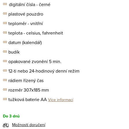
∞
digitální čísla
- černé
∞
plastové pouzdro
∞
teploměr - vnitřní
∞
teplota - celsius, fahrenheit
∞
datum (kalendář)
∞
budík
∞
opakované zvonění 5 min.
∞
12-ti nebo 24-hodinový denní režim
∞
rádiem řízený čas
∞
rozměr 307x185 mm
∞
tužková baterie AA
Více informací
Do 3 dnů
Možnosti doručení