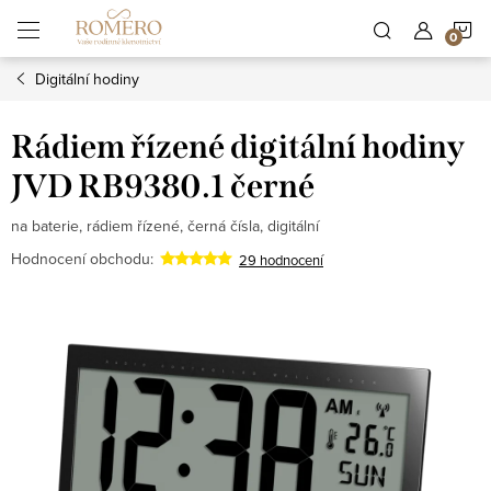
Přejít
N
na
obsah
Digitální hodiny
K
Rádiem řízené digitální hodiny
JVD RB9380.1 černé
na baterie, rádiem řízené, černá čísla, digitální
Hodnocení obchodu:
29 hodnocení