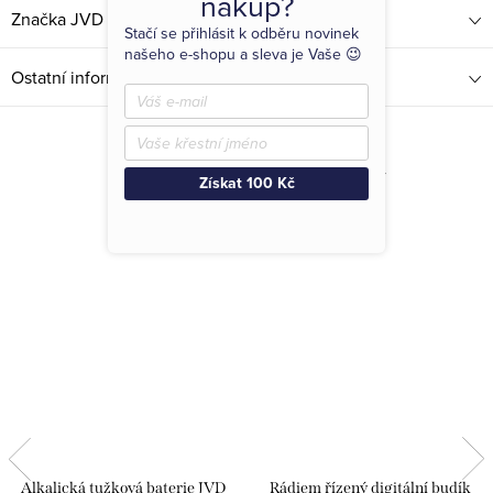
nákup?
Značka
JVD
Stačí se přihlásit k odběru novinek
našeho e-shopu a sleva je Vaše 😉
Ostatní informace
Související produkty
Získat 100 Kč
Alkalická tužková baterie JVD
Rádiem řízený digitální budík