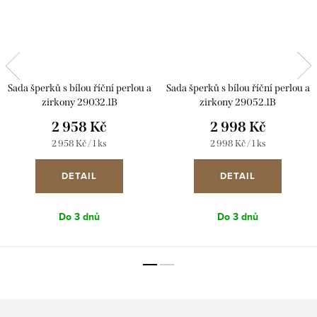
Sada šperků s bílou říční perlou a
Sada šperků s bílou říční perlou a
zirkony 29032.1B
zirkony 29052.1B
2 958 Kč
2 998 Kč
Měrná
Měrná
2 958 Kč / 1 ks
2 998 Kč / 1 ks
cena:
cena:
DETAIL
DETAIL
Do 3 dnů
Do 3 dnů