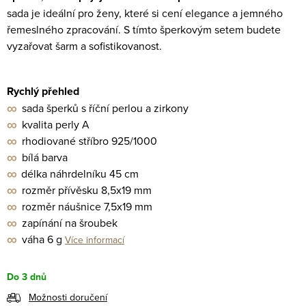
sada je ideální pro ženy, které si cení elegance a jemného
řemeslného zpracování. S tímto šperkovým setem budete
vyzařovat šarm a sofistikovanost.
Rychlý přehled
∞
sada šperků s říční perlou a zirkony
∞
kvalita perly A
∞
rhodiované stříbro 925/1000
∞
bílá barva
∞
délka náhrdelníku 45 cm
∞
rozměr přívěsku 8,5x19 mm
∞
rozměr náušnice 7,5x19 mm
∞
zapínání na šroubek
∞
váha 6 g
Více informací
Do 3 dnů
Možnosti doručení