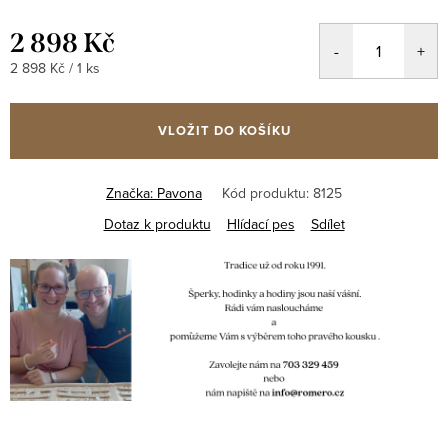
2 898 Kč
Měrná
2 898 Kč / 1 ks
cena:
VLOŽIT DO KOŠÍKU
Značka:
Pavona
Kód produktu:
8125
Dotaz k produktu
Hlídací pes
Sdílet