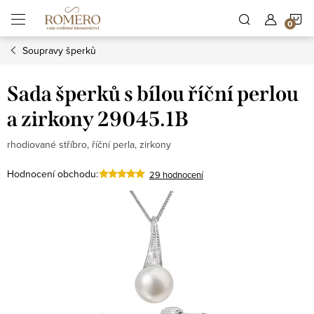
Přejít
N
na
obsah
Soupravy šperků
K
Sada šperků s bílou říční perlou
a zirkony 29045.1B
rhodiované stříbro, říční perla, zirkony
Hodnocení obchodu:
29 hodnocení