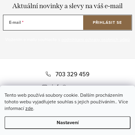
Aktuální novinky a slevy na váš e-mail
E-mail
PŘIHLÁSIT SE
Vložením e-mailu souhlasíte s
podmínkami ochrany osobních údajů
Z
á
703 329 459
p
info
@
romero.cz
a
Tento web používá soubory cookie. Dalším procházením
tohoto webu vyjadřujete souhlas s jejich používáním.. Více
t
informací
zde
.
í
Nastavení