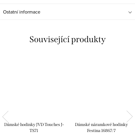
Ostatní informace
Související produkty
Dámské hodinky JVD Touches J-
Dámské náramkové hodinky
TS71
Festina 16867/7