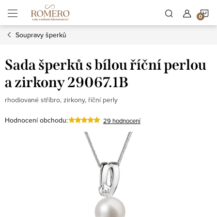
Přejít
N
na
obsah
Soupravy šperků
K
Sada šperků s bílou říční perlou
a zirkony 29067.1B
rhodiované stříbro, zirkony, říční perly
Hodnocení obchodu:
29 hodnocení