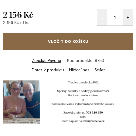
2 156 Kč
Měrná
2 156 Kč / 1 ks
cena:
VLOŽIT DO KOŠÍKU
Značka:
Pavona
Kód produktu:
8753
Dotaz k produktu
Hlídací pes
Sdílet