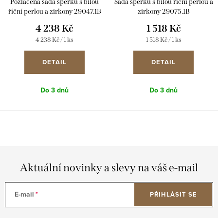
Pozlacená sada šperků s bílou
Sada šperků s bílou říční perlou a
říční perlou a zirkony 29047.1B
zirkony 29075.1B
4 238 Kč
1 518 Kč
Měrná
Měrná
4 238 Kč / 1 ks
1 518 Kč / 1 ks
cena:
cena:
DETAIL
DETAIL
Do 3 dnů
Do 3 dnů
Aktuální novinky a slevy na váš e-mail
E-mail
PŘIHLÁSIT SE