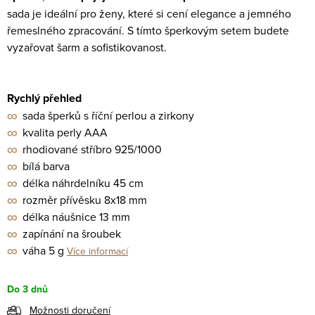
sada je ideální pro ženy, které si cení elegance a jemného
řemeslného zpracování. S tímto šperkovým setem budete
vyzařovat šarm a sofistikovanost.
Rychlý přehled
∞
sada šperků s říční perlou a zirkony
∞
kvalita perly AAA
∞
rhodiované stříbro 925/1000
∞
bílá barva
∞
délka náhrdelníku 45 cm
∞
rozměr přívěsku 8x18 mm
∞
délka náušnice 13 mm
∞
zapínání na šroubek
∞
váha 5 g
Více informací
Do 3 dnů
Možnosti doručení