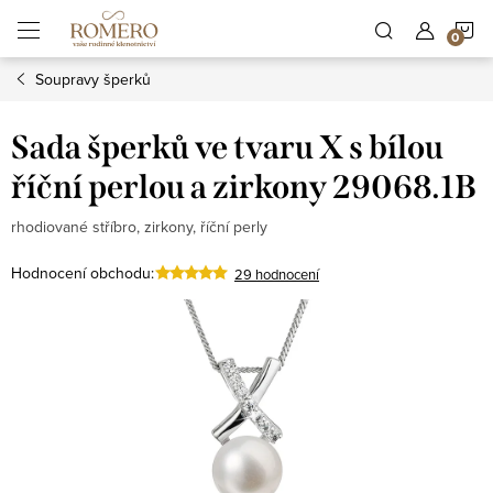
Přejít
N
na
obsah
Soupravy šperků
K
Sada šperků ve tvaru X s bílou
říční perlou a zirkony 29068.1B
rhodiované stříbro, zirkony, říční perly
Hodnocení obchodu:
29 hodnocení