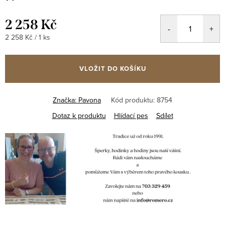
2 258 Kč
Měrná
2 258 Kč / 1 ks
cena:
VLOŽIT DO KOŠÍKU
Značka:
Pavona
Kód produktu:
8754
Dotaz k produktu
Hlídací pes
Sdílet