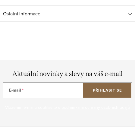
Ostatní informace
Aktuální novinky a slevy na váš e-mail
E-mail
PŘIHLÁSIT SE
Vložením e-mailu souhlasíte s
podmínkami ochrany osobních údajů
Z