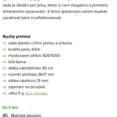
sada je ideální pro ženy, které si cení elegance a jemného
řemeslného zpracování. S tímto šperkovým setem budete
vyzařovat šarm a sofistikovanost.
Rychlý přehled
∞
sada šperků s říční perlou a zirkony
∞
kvalita perly AAA
∞
rhodiované stříbro 925/1000
∞
bílá barva
∞
délka náhrdelníku 45 cm
∞
rozměr přívěsku 8x17 mm
∞
délka náušnice 13 mm
∞
zapínání na šroubek
∞
váha 5 g
Více informací
Do 3 dnů
Možnosti doručení