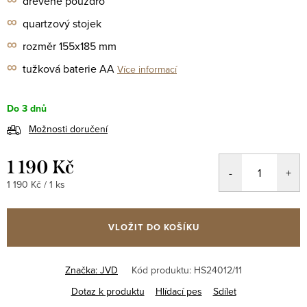
dřevěné pouzdro
∞
quartzový stojek
∞
rozměr 155x185 mm
∞
tužková baterie AA
Více informací
Do 3 dnů
Možnosti doručení
1 190 Kč
Měrná
1 190 Kč / 1 ks
cena:
VLOŽIT DO KOŠÍKU
Značka:
JVD
Kód produktu:
HS24012/11
Dotaz k produktu
Hlídací pes
Sdílet