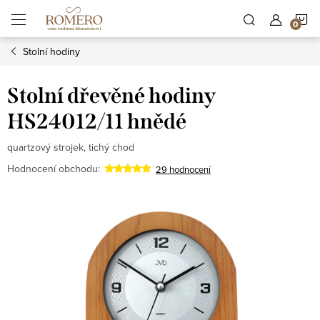
Přejít
N
na
obsah
Stolní hodiny
K
Stolní dřevěné hodiny
HS24012/11 hnědé
quartzový strojek, tichý chod
Hodnocení obchodu:
29 hodnocení