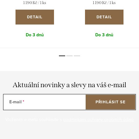
Měrná
Měrná
1 190 Kč / 1 ks
1 190 Kč / 1 ks
cena:
cena:
DETAIL
DETAIL
Do 3 dnů
Do 3 dnů
Aktuální novinky a slevy na váš e-mail
E-mail
PŘIHLÁSIT SE
Vložením e-mailu souhlasíte s
podmínkami ochrany osobních údajů