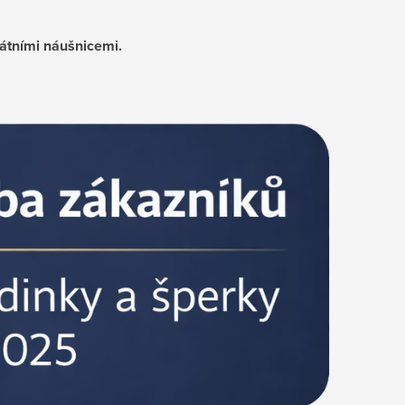
kátními náušnicemi.