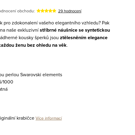
dnocení obchodu:
29 hodnocení
k pro zdokonalení vašeho elegantního vzhledu? Pak
 na naše exkluzivní
stříbrné náušnice se syntetickou
 nádherné kousky šperků jsou
ztělesněním elegance
aždou ženu bez ohledu na věk
.
ou perlou Swarovski elements
5/1000
atná
ginální krabičce
Více informací