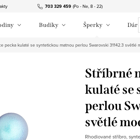
akty
703 329 459
odiny
Budíky
Šperky
Dáre
ce pecka kulaté se syntetickou matnou perlou Swarovski 31142.3 světlé
Stříbrné 
kulaté se
perlou Sw
světlé mo
Rhodiované stříbro, synte