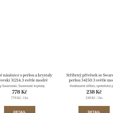
é náušnice s perlou a krystaly
Stříbrný přívěsek se Swar
ovski 31214.3 světle modré
perlou 34150.3 světle m
ly Swarovski, Swarovski krystaly
rhodiované stříbro, syntetická p
778 Kč
238 Kč
Měrná
Měrná
778 Kč / 1 ks
238 Kč / 1 ks
cena:
cena:
DETAIL
DETAIL