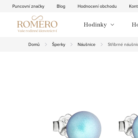
Přejít
Puncovní značky
Blog
Hodnocení obchodu
Kont
na
obsah
Hodinky
H
Domů
Šperky
Náušnice
Stříbrné náušni