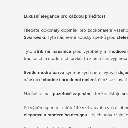
Luxusní elegance pro každou příležitost
Hledáte dokonalý doplněk pro zdokonalení vašeho
Swarovski
. Tyto nádherné kousky šperků jsou
ztěle
Tyto
stříbrné náušnice
jsou vyrobeny
z rhodiova
tradičních a moderních prvků, to z nich činí výjime
Světle modrá barva
syntetických perel vytváří
doje
náušnice
vhodné i pro denní nošení
, čímž se stávají
Náušnice mají
puzetové zapínání
, které zajišťuje
sn
Při výběru šperků je důležité vzít v úvahu váš osobní
elegance a moderního designu
. Jejich univerzální