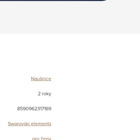
Naušnice
2 roky
8590962317169
Swarovski elements
pro ženy