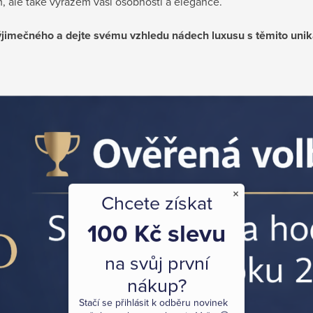
, ale také výrazem vaší osobnosti a elegance.
ýjimečného a dejte svému vzhledu nádech luxusu s těmito uni
×
Chcete získat
100 Kč slevu
na svůj první
nákup?
Stačí se přihlásit k odběru novinek