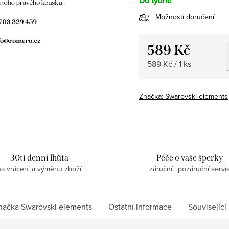
Do týdne
Možnosti doručení
589 Kč
Měrná
589 Kč / 1 ks
cena:
Značka:
Swarovski elements
30ti denní lhůta
Péče o vaše šperky
na vrácení a výměnu zboží
záruční i pozáruční servi
načka
Swarovski elements
Ostatní informace
Související