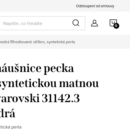
Odstoupení od smlouvy
NÁKU
k pro ni
KOŠÍ
 modrá
Rhodiované stříbro, syntetická perla
náušnice pecka
 syntetickou matnou
arovski 31142.3
drá
tická perla