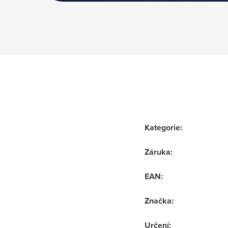
Kategorie
:
Záruka
:
EAN
:
Značka
:
Určení
: