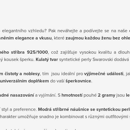
 elegantního vzhledu? Pak neváhejte a podívejte se na naše 
sněním elegance a vkusu
, které
zaujmou každou ženu bez ohle
ného stříbra 925/1000
, což zajišťuje vysokou kvalitu a dlou
čný kousek šperku.
Kulatý tvar
syntetické perly Swarovski dodává 
m čistoty a noblesy
, tím jsou ideální pro
výjimečné události
, j
univerzálním doplňkem
do vaší
šperkovnice
.
adné nasazování
a vyjímání. S
hmotností
pouhé
2 gramy
jsou
l
 styl a preference.
Modrá stříbrné náušnice se syntetickou per
 charakter umožňuje snadno je kombinovat s různými outfitovými s