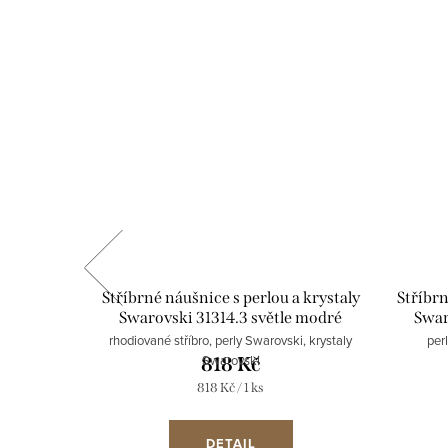
rystaly
Stříbrné náušnice s perlou a krystaly
Stříbrn
e modrá
Swarovski 31314.3 světle modré
Swar
warovski
rhodiované stříbro, perly Swarovski, krystaly
per
Swarovski
818 Kč
Měrná
818 Kč / 1 ks
cena:
DETAIL