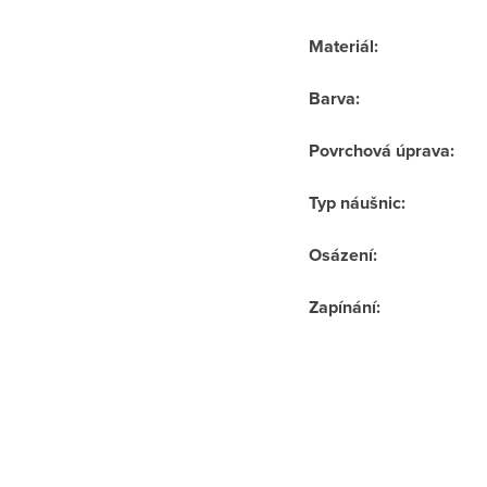
Materiál
:
Barva
:
Povrchová úprava
:
Typ náušnic
:
Osázení
:
Zapínání
: