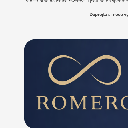
Tyto stříbrné náušnice Swarovski jsou nejen šperkem
Dopřejte si něco v