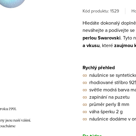
Ho
Kód produktu:
1529
Hledáte dokonalý doplně
neváhejte a podívejte se
perlou Swarovski
. Tyto
a vkusu
, které
zaujmou k
Rychlý přehled
∞
náušnice se syntetick
∞
rhodiované stříbro 92
∞
světle modrá barva m
∞
zapínání na puzetu
∞
průměr perly 8 mm
∞
váha šperku 2 g
∞
náušnice dodáme v ori