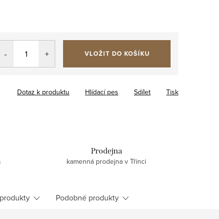
VLOŽIT DO KOŠÍKU
Dotaz k produktu
Hlídací pes
Sdílet
Tisk
Prodejna
s
kamenná prodejna v Třinci
 produkty
Podobné produkty