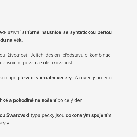
exkluzivní
stříbrné náušnice se syntetickou perlou
du na věk
.
hou životnost. Jejich design představuje kombinaci
náušnicím půvab a sofistikovanost.
ako např.
plesy či speciální večery
. Zároveň jsou tyto
ehké a pohodlné na nošení
po celý den.
lou Swarovski
typu pecky jsou
dokonalým spojením
tyly.