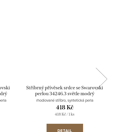
Novinka
ovski
Stříbrný přívěsek srdce se Swarovski
Sada 
odrý
perlou 34246.3 světle modrý
Swarov
erla
rhodiované stříbro, syntetická perla
rhodio
418 Kč
Měrná
418 Kč / 1 ks
cena:
DETAIL