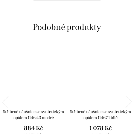
Stříbrné náušnice se syntetickým
Stříbrné náušnice se syntetickým
opálem 11464.3 modré
opálem 11467.1 bílé
884 Kč
1 078 Kč