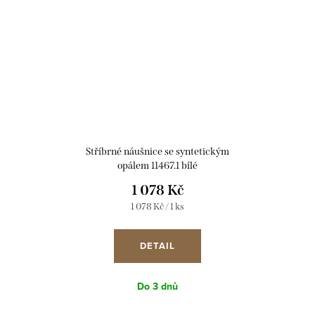
Stříbrné náušnice se syntetickým
opálem 11467.1 bílé
1 078 Kč
Měrná
1 078 Kč / 1 ks
cena:
DETAIL
Do 3 dnů