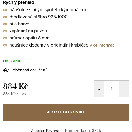
Rychlý přehled
∞
náušnice s bílým syntetickým opálem
∞
rhodiované stříbro 925/1000
∞
bílá barva
∞
zapínání na puzetu
∞
průměr opálu 8 mm
∞
náušnice dodáme v originální krabičce
Více informací
Do 3 dnů
Možnosti doručení
884 Kč
Měrná
884 Kč / 1 ks
cena:
VLOŽIT DO KOŠÍKU
Značka:
Pavona
Kód produktu:
8725