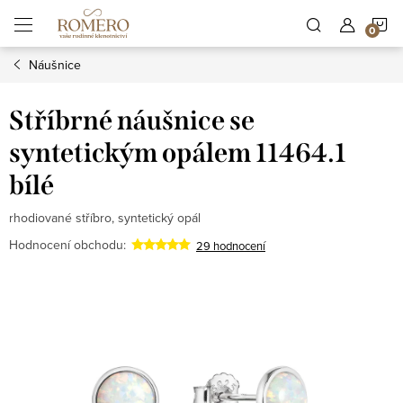
Přejít
N
na
obsah
Náušnice
K
Stříbrné náušnice se
syntetickým opálem 11464.1
bílé
rhodiované stříbro, syntetický opál
Hodnocení obchodu:
29 hodnocení