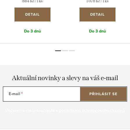
Měrná
Měrná
884 Kč / 1 ks
1 078 Kč / 1 ks
cena:
cena:
DETAIL
DETAIL
Do 3 dnů
Do 3 dnů
Aktuální novinky a slevy na váš e-mail
E-mail
PŘIHLÁSIT SE
Vložením e-mailu souhlasíte s
podmínkami ochrany osobních údajů