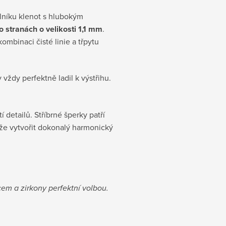
lníku klenot s hlubokým
 stranách o velikosti 1,1 mm
.
mbinaci čisté linie a třpytu
vždy perfektně ladil k výstřihu.
í detailů. Stříbrné šperky patří
že vytvořit dokonalý harmonický
dcem a zirkony perfektní volbou.