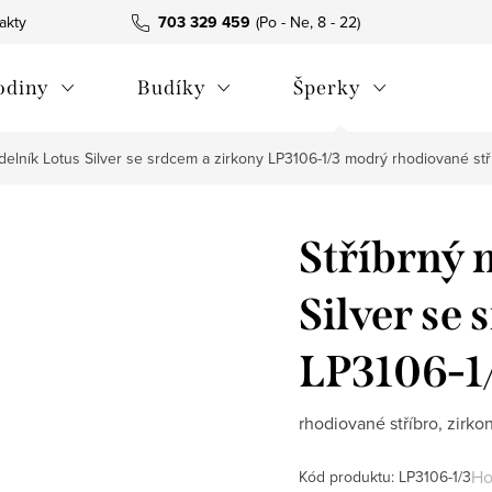
akty
703 329 459
odiny
Budíky
Šperky
rdelník Lotus Silver se srdcem a zirkony LP3106-1/3 modrý
rhodiované stř
Stříbrný 
Silver se
LP3106-1
rhodiované stříbro, zirko
Ho
Kód produktu:
LP3106-1/3