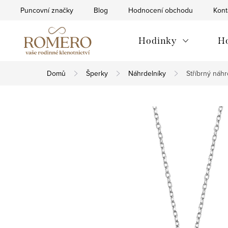
Přejít
Puncovní značky
Blog
Hodnocení obchodu
Kont
na
obsah
Hodinky
H
Domů
Šperky
Náhrdelníky
Stříbrný náh