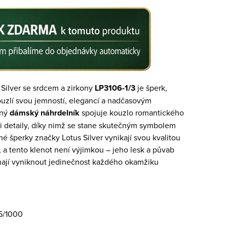
 Silver se srdcem a zirkony
LP3106-1/3
je šperk,
ouzlí svou jemností, elegancí a nadčasovým
čný
dámský náhrdelník
spojuje kouzlo romantického
i detaily, díky nimž se stane skutečným symbolem
rné šperky značky Lotus Silver vynikají svou kvalitou
 a tento klenot není výjimkou – jeho lesk a půvab
ají vyniknout jedinečnost každého okamžiku
25/1000