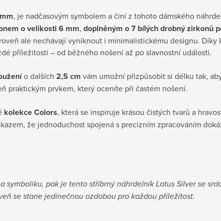
0 mm
, je nadčasovým symbolem a činí z tohoto dámského náhrde
onem o velikosti 6 mm
,
doplněným o 7 bílých drobný zirkonů po
oveň ale nechávají vyniknout i minimalistickému designu. Díky ko
ždé příležitosti – od běžného nošení až po slavnostní události.
oužení
o dalších
2,5 cm
vám umožní přizpůsobit si délku tak, aby 
ň praktickým prvkem, který oceníte při častém nošení.
vé
kolekce Colors
, která se inspiruje krásou čistých tvarů a hravost
 důkazem, že jednoduchost spojená s precizním zpracováním doká
 a symboliku, pak je tento stříbrný náhrdelník Lotus Silver se sr
oveň se stane jedinečnou ozdobou pro každou příležitost.