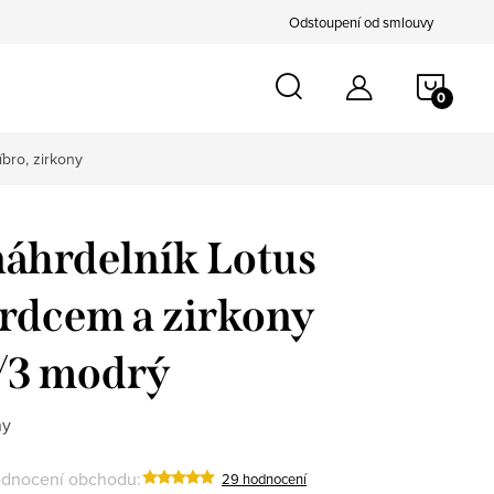
Odstoupení od smlouvy
NÁKU
KOŠÍ
íbro, zirkony
náhrdelník Lotus
 srdcem a zirkony
/3 modrý
ny
dnocení obchodu:
29 hodnocení