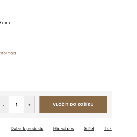
10 mm
informací
VLOŽIT DO KOŠÍKU
Dotaz k produktu
Hlídací pes
Sdílet
Tisk