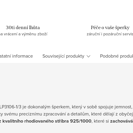
30ti denní lhůta
Péče o vaše šperky
na vrácení a výměnu zboží
záruční i pozáruční servi
statní informace
Související produkty
Podobné produ
y LP3106-1/3 je dokonalým šperkem, který v sobě spojuje jemnost
y svému preciznímu zpracování a detailům, které dělají z obyče
z kvalitního rhodiovaného stříbra 925/1000
, které si
zachovává 