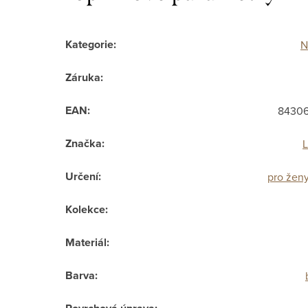
Kategorie
:
N
Záruka
:
EAN
:
8430
Značka
:
L
Určení
:
pro žen
Kolekce
:
Materiál
:
Barva
: