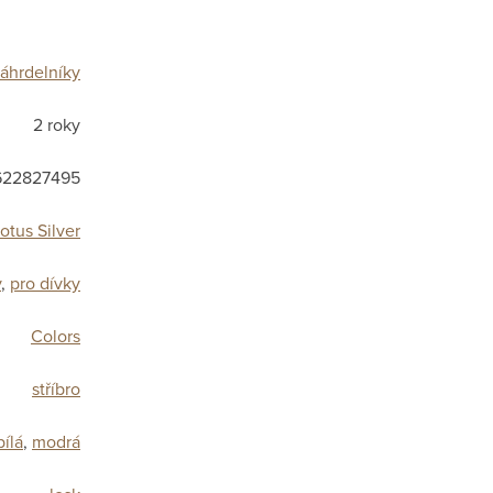
áhrdelníky
2 roky
622827495
otus Silver
y
,
pro dívky
Colors
stříbro
bílá
,
modrá