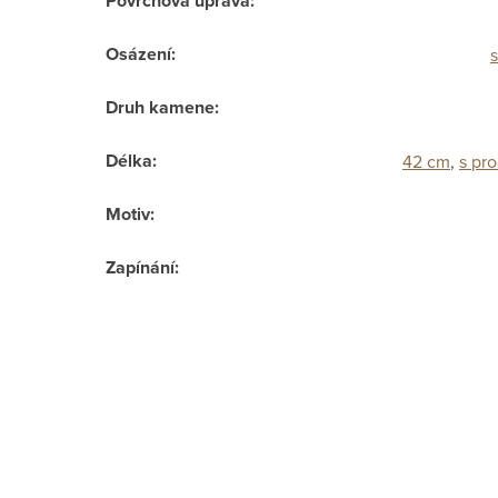
Povrchová úprava
:
Osázení
:
Druh kamene
:
Délka
:
42 cm
,
s pr
Motiv
:
Zapínání
: