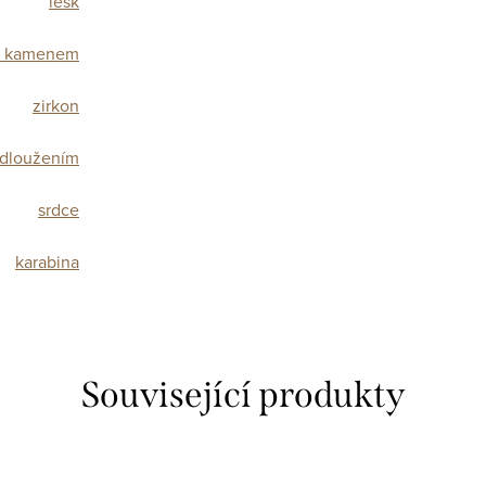
lesk
s kamenem
zirkon
odloužením
srdce
karabina
Související produkty