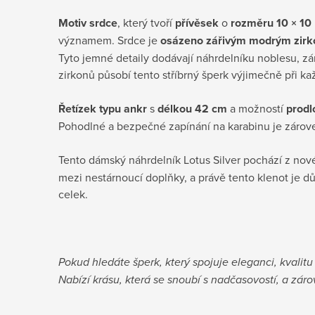
Motiv srdce
, který tvoří
přívěsek
o
rozměru 10 × 1
významem. Srdce je
osázeno zářivým modrým zirk
Tyto jemné detaily dodávají náhrdelníku noblesu, zár
zirkonů působí tento stříbrný šperk výjimečně při ka
Řetízek typu ankr
s
délkou 42 cm
a možností
prodl
Pohodlné a bezpečné zapínání na karabinu je zárove
Tento dámský náhrdelník Lotus Silver pochází z no
mezi nestárnoucí doplňky, a právě tento klenot je
celek.
Pokud hledáte šperk, který spojuje eleganci, kvalitu
Nabízí krásu, která se snoubí s nadčasovostí, a zár