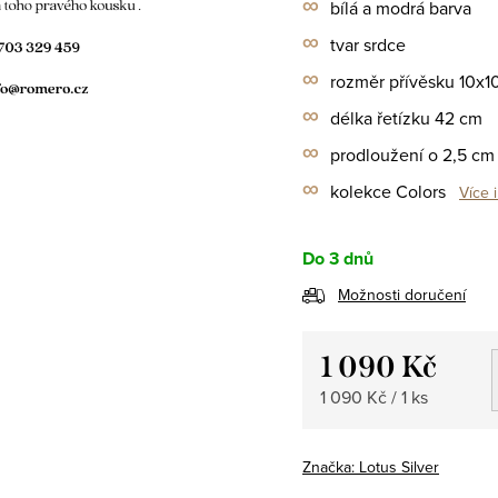
∞
bílá a modrá barva
∞
tvar srdce
∞
rozměr přívěsku 10x
∞
délka řetízku 42 cm
∞
prodloužení o 2,5 cm
∞
kolekce Colors
Více 
Do 3 dnů
Možnosti doručení
1 090 Kč
Měrná
1 090 Kč / 1 ks
cena:
Značka:
Lotus Silver