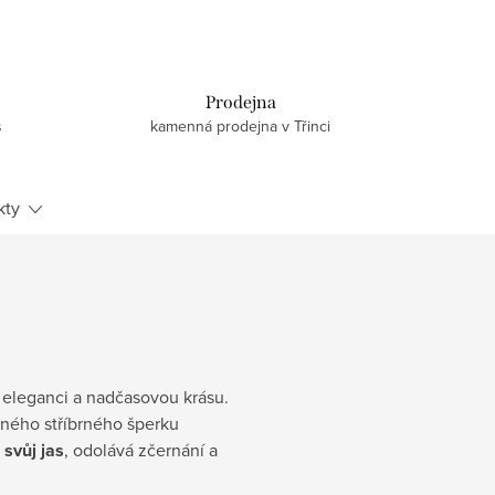
Prodejna
s
kamenná prodejna v Třinci
kty
, eleganci a nadčasovou krásu.
jného stříbrného šperku
svůj jas
, odolává zčernání a