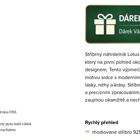
Stříbrný náhrdelník Lotus
který na první pohled ok
designem. Tento výjime
motivu srdce s moderním
lásky, něhy a krásy. Stříb
a precizním zpracováním,
zaujmou okamžitě a nech
Rychlý přehled
∞
rhodiované stříbro 9