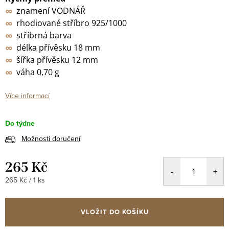
∞
znamení VODNÁŘ
∞
rhodiované stříbro 925/1000
∞
stříbrná barva
∞
délka přívěsku 18 mm
∞
šířka přívěsku 12 mm
∞
váha 0,70 g
Více informací
Do týdne
Možnosti doručení
265 Kč
Měrná
265 Kč / 1 ks
cena:
VLOŽIT DO KOŠÍKU