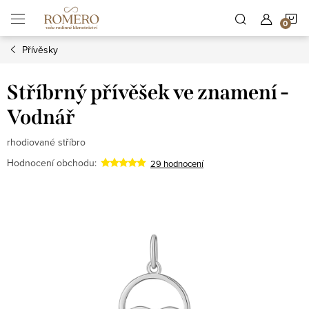
Přejít
N
na
obsah
Přívěsky
K
Stříbrný přívěšek ve znamení -
Vodnář
rhodiované stříbro
Hodnocení obchodu:
29 hodnocení