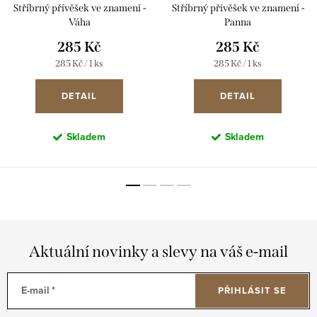
Stříbrný přívěšek ve znamení -
Stříbrný přívěšek ve znamení -
Váha
Panna
285 Kč
285 Kč
Měrná
Měrná
285 Kč / 1 ks
285 Kč / 1 ks
cena:
cena:
DETAIL
DETAIL
Skladem
Skladem
Aktuální novinky a slevy na váš e-mail
E-mail
PŘIHLÁSIT SE