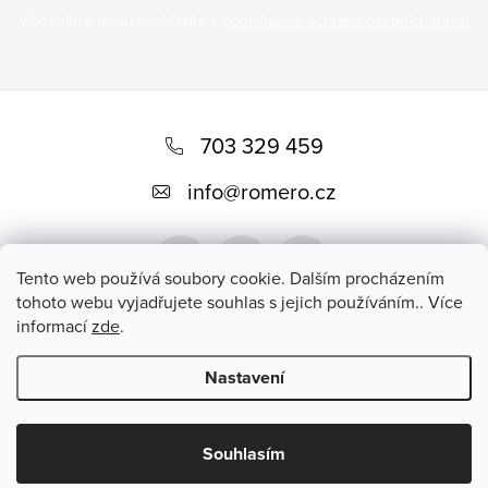
Vložením e-mailu souhlasíte s
podmínkami ochrany osobních údajů
Z
á
703 329 459
p
info
@
romero.cz
a
t
Tento web používá soubory cookie. Dalším procházením
í
tohoto webu vyjadřujete souhlas s jejich používáním.. Více
informací
zde
.
Přijímáme online platby
Nastavení
Copyright 2026
Romero
. Všechna práva vyhrazena.
Souhlasím
Vytvořil Shoptet