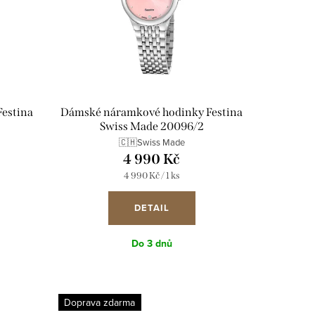
estina
Dámské náramkové hodinky Festina
Swiss Made 20096/2
🇨🇭Swiss Made
4 990 Kč
Měrná
4 990 Kč / 1 ks
cena:
DETAIL
Do 3 dnů
Doprava zdarma