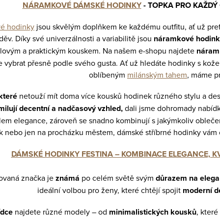
NÁRAMKOVÉ DÁMSKÉ HODINKY
- TOPKA PRO KAŽDÝ 
é hodinky
jsou skvělým doplňkem ke každému outfitu, ať už prefe
ěv. Díky své univerzálnosti a variabilitě jsou
náramkové hodink
ylovým a praktickým kouskem. Na našem e-shopu najdete
náramk
e vybrat přesně podle svého gusta. Ať už hledáte hodinky s k
oblíbeným
milánským tahem
, máme pr
 které
netouží mít doma více kousků hodinek různého stylu a des
milují decentní a nadčasový vzhled,
dali jsme dohromady nabíd
em elegance, zároveň se snadno kombinují s jakýmkoliv oblečen
k nebo jen na procházku městem, dámské stříbrné hodinky vám d
DÁMSKÉ HODINKY FESTINA – KOMBINACE ELEGANCE, KV
ovaná značka je
známá
po celém světě svým
důrazem na eleganc
ideální volbou pro ženy, které chtějí spojit
moderní d
ídce
najdete různé modely – od
minimalistických kousků
, kter