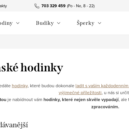
akty
703 329 459
odiny
Budíky
Šperky
ské hodinky
ledáte
hodinky
, které budou dokonale
ladit s vaším každodenním
výjimečné příležitosti
, u nás si urč
itou
je nabídnout vám
hodinky, které nejen skvěle vypadají
, ale
zpracováním.
dávanější