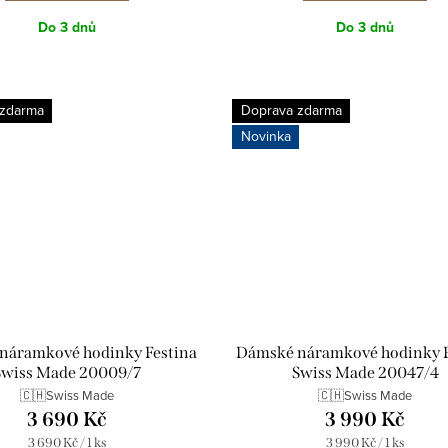
Do 3 dnů
Do 3 dnů
 zdarma
Doprava zdarma
Novinka
náramkové hodinky Festina
Dámské náramkové hodinky F
Swiss Made 20009/7
Swiss Made 20047/4
🇨🇭Swiss Made
🇨🇭Swiss Made
3 690 Kč
3 990 Kč
Měrná
Měrná
3 690 Kč / 1 ks
3 990 Kč / 1 ks