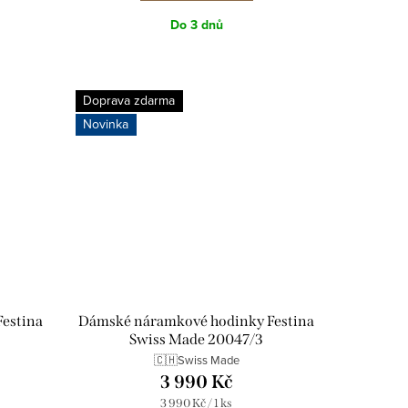
Do 3 dnů
Doprava zdarma
Novinka
estina
Dámské náramkové hodinky Festina
Swiss Made 20047/3
🇨🇭Swiss Made
3 990 Kč
Měrná
3 990 Kč / 1 ks