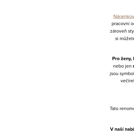
í
k
p
o
Náramkov
v
r
pracovní od
á
v
zároveň st
n
k
si můžet
í
y
v
Pro ženy,
nebo jen
ý
jsou symbol
p
večíre
i
s
u
Tato renom
V naší nab