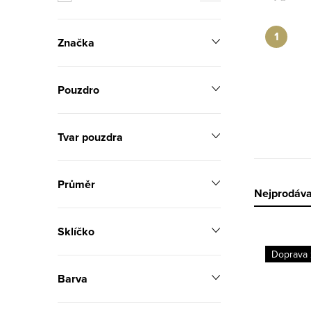
n
n
Značka
í
p
Pouzdro
a
Tvar pouzdra
n
e
Průměr
l
Ř
Nejprodáva
a
Sklíčko
V
z
Doprava
ý
e
Barva
p
n