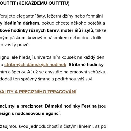
OUTFIT (KE KAŽDÉMU OUTFITU)
rujete elegantní šaty, ležérní džíny nebo formální
y ideálním dárkem
, pokud chcete někoho potěšit a
ové hodinky různých barev, materiálů i sylů
, takže
oženým páskem, kovovým náramkem nebo dnes tolik
o vás ty pravé.
ignu, ale hledají univerzálním kousek na každý den
ku
stříbrných dámských hodinek
.
Stříbrné hodinky
ím a šperky. Ať už se chystáte na pracovní schůzku,
odají ten správný šmrnc a podtrhnou váš styl.
ALITY A PRECIZNÍHO ZPRACOVÁNÍ
i, styl a preciznost
.
Dámské hodinky Festina
jsou
esign s nadčasovou elegancí
.
é zaujmou svou jednoduchostí a čistými liniemi, až po