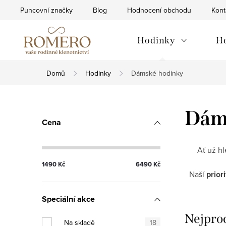
Přejít
Puncovní značky
Blog
Hodnocení obchodu
Kont
na
obsah
Hodinky
H
Domů
Hodinky
Dámské hodinky
P
Dám
Cena
o
s
Ať už h
1490
Kč
6490
Kč
t
Naší
prior
r
Speciální akce
a
Nejpro
Na skladě
18