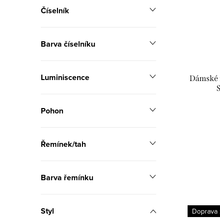
i
Číselník
í
s
p
Barva číselníku
p
r
r
o
Luminiscence
Dámské 
o
d
d
u
Pohon
u
k
k
Řemínek/tah
t
t
ů
Barva řemínku
ů
Styl
Doprava