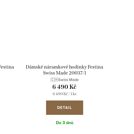
estina
Dámské náramkové hodinky Festina
Swiss Made 20037/1
🇨🇭Swiss Made
6 490 Kč
Měrná
6 490 Kč / 1 ks
cena:
DETAIL
Do 3 dnů