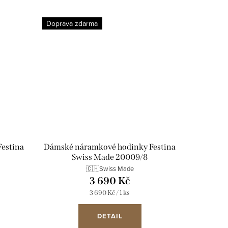
Doprava zdarma
estina
Dámské náramkové hodinky Festina
Swiss Made 20009/8
🇨🇭Swiss Made
3 690 Kč
Měrná
3 690 Kč / 1 ks
cena:
DETAIL