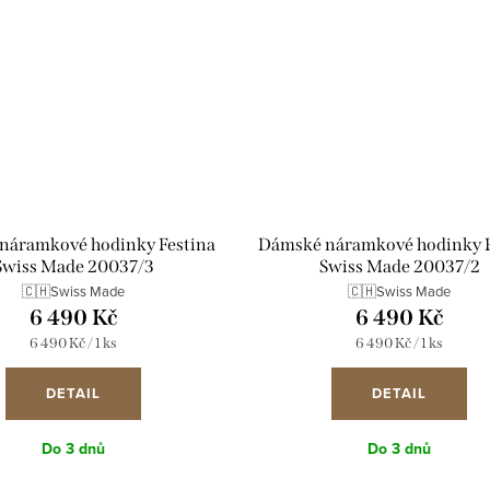
náramkové hodinky Festina
Dámské náramkové hodinky F
Swiss Made 20037/3
Swiss Made 20037/2
🇨🇭Swiss Made
🇨🇭Swiss Made
6 490 Kč
6 490 Kč
Měrná
Měrná
6 490 Kč / 1 ks
6 490 Kč / 1 ks
cena:
cena:
DETAIL
DETAIL
Do 3 dnů
Do 3 dnů