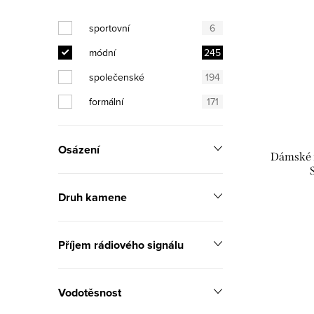
sportovní
6
módní
245
společenské
194
formální
171
Osázení
Dámské 
Druh kamene
Příjem rádiového signálu
Vodotěsnost