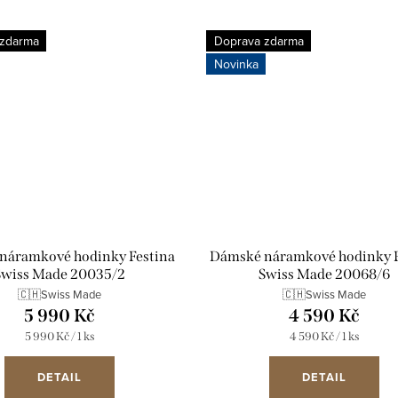
 zdarma
Doprava zdarma
Novinka
náramkové hodinky Festina
Dámské náramkové hodinky F
Swiss Made 20035/2
Swiss Made 20068/6
🇨🇭Swiss Made
🇨🇭Swiss Made
5 990 Kč
4 590 Kč
Měrná
Měrná
5 990 Kč / 1 ks
4 590 Kč / 1 ks
cena:
cena:
DETAIL
DETAIL