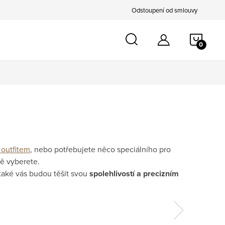
Odstoupení od smlouvy
NÁKU
KOŠÍ
 outfitem
, nebo potřebujete něco speciálního pro
itě vyberete.
 také vás budou těšit svou
spolehlivostí a precizním