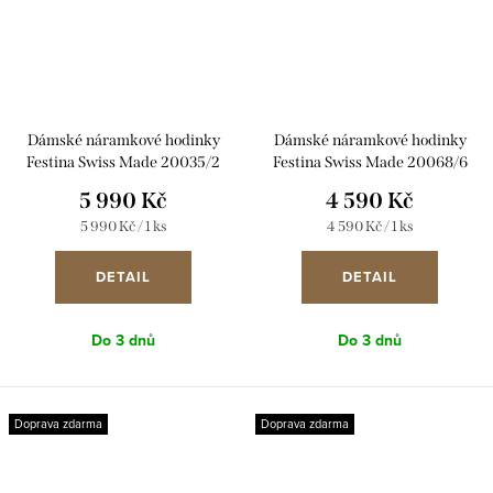
Dámské náramkové hodinky
Dámské náramkové hodinky
Festina Swiss Made 20035/2
Festina Swiss Made 20068/6
5 990 Kč
4 590 Kč
Měrná
Měrná
5 990 Kč / 1 ks
4 590 Kč / 1 ks
cena:
cena:
DETAIL
DETAIL
Do 3 dnů
Do 3 dnů
Doprava zdarma
Doprava zdarma