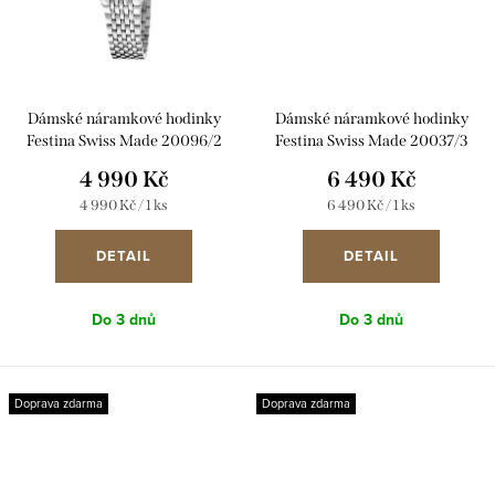
Dámské náramkové hodinky
Dámské náramkové hodinky
Festina Swiss Made 20096/2
Festina Swiss Made 20037/3
4 990 Kč
6 490 Kč
Měrná
Měrná
4 990 Kč / 1 ks
6 490 Kč / 1 ks
cena:
cena:
DETAIL
DETAIL
Do 3 dnů
Do 3 dnů
Doprava zdarma
Doprava zdarma