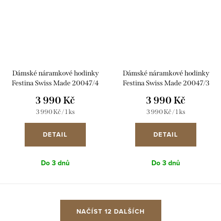
Dámské náramkové hodinky
Dámské náramkové hodinky
Festina Swiss Made 20047/4
Festina Swiss Made 20047/3
3 990 Kč
3 990 Kč
Měrná
Měrná
3 990 Kč / 1 ks
3 990 Kč / 1 ks
cena:
cena:
DETAIL
DETAIL
Do 3 dnů
Do 3 dnů
O
NAČÍST 12 DALŠÍCH
v