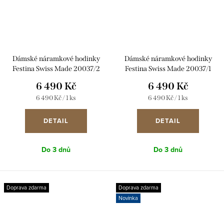
Dámské náramkové hodinky
Dámské náramkové hodinky
Festina Swiss Made 20037/2
Festina Swiss Made 20037/1
6 490 Kč
6 490 Kč
Měrná
Měrná
6 490 Kč / 1 ks
6 490 Kč / 1 ks
cena:
cena:
DETAIL
DETAIL
Do 3 dnů
Do 3 dnů
Doprava zdarma
Doprava zdarma
Novinka