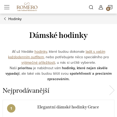
Přejít
N
na
obsah
Hodinky
K
Dámské hodinky
Ať už hledáte
hodinky
, které budou dokonale
ladit s vaším
každodenním outfitem
, nebo potřebujete něco speciálního pro
výjimečné příležitosti
, u nás si určitě vyberete.
Naší
prioritou
je nabídnout vám
hodinky, které nejen skvěle
vypadají
, ale také vás budou těšit svou
spolehlivostí a precizním
zpracováním.
Nejprodávanější
Elegantní dámské hodinky Grace