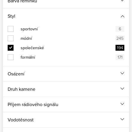
Barva řemínku
Styl
sportovní
6
módní
245
společenské
194
formální
171
Osázení
Druh kamene
Příjem rádiového signálu
Vodotěsnost