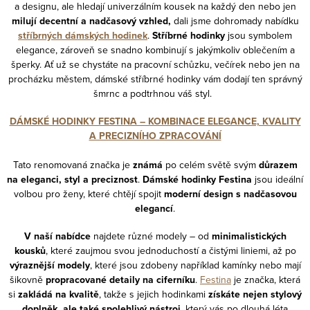
a designu, ale hledají univerzálním kousek na každý den nebo jen
milují decentní a nadčasový vzhled,
dali jsme dohromady nabídku
stříbrných dámských hodinek
.
Stříbrné hodinky
jsou symbolem
elegance, zároveň se snadno kombinují s jakýmkoliv oblečením a
šperky. Ať už se chystáte na pracovní schůzku, večírek nebo jen na
procházku městem, dámské stříbrné hodinky vám dodají ten správný
šmrnc a podtrhnou váš styl.
DÁMSKÉ HODINKY FESTINA – KOMBINACE ELEGANCE, KVALITY
A PRECIZNÍHO ZPRACOVÁNÍ
Tato renomovaná značka je
známá
po celém světě svým
důrazem
na eleganci, styl a preciznost
.
Dámské hodinky Festina
jsou ideální
volbou pro ženy, které chtějí spojit
moderní design s nadčasovou
elegancí
.
V naší nabídce
najdete různé modely – od
minimalistických
kousků
, které zaujmou svou jednoduchostí a čistými liniemi, až po
výraznější modely
, které jsou zdobeny například kamínky nebo mají
šikovně
propracované detaily na ciferníku
.
Festina
je značka, která
si
zakládá na kvalitě
, takže s jejich hodinkami
získáte nejen stylový
doplněk, ale také spolehlivý nástroj
, který vás po dlouhá léta