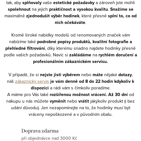
tak, aby
splňovaly
vaše
estetické požadavky
a zároveň jste mohli
spolehnout
na jejich
praktičnost a vysokou kvalitu
.
Snažíme se
maximálně
zjednodušit výběr hodinek
, které přesně
splní to, co od
nich očekáváte
.
Kromě široké nabídky modelů od renomovaných značek vám
nabízíme také
podrobné popisy produktů, kvalitní fotografie a
přehledné filtrování
, díky kterému snadno najdete hodinky přesně
podle vašich požadavků. Navíc si
zakládáme
na
rychlém doručení a
profesionálním zákaznickém servisu.
V případě, že si
nejste jisti výběrem
nebo
máte
nějaké
dotazy
,
náš
zákaznický servis
je vám denně od 8 do 22 hodin kdykoliv
k
dispozici
a rádi vám s čímkoliv poradíme.
A máme pro Vás také
rozšířenou možnost vrácení. Až 30 dní
od
nákupu u nás můžete
vyměnit
nebo
vrátit
jakýkoliv produkt (i bez
udání důvodu). Jen nezapomínejte na to, že hodinky musí být
vráceny nepoškozené a v původním obalu.
Doprava zdarma
při objednávce nad 3000 Kč