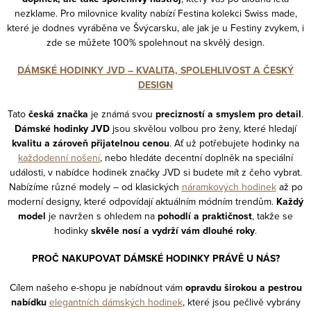
nezklame. Pro milovnice kvality nabízí Festina kolekci Swiss made,
které je dodnes vyráběna ve Švýcarsku, ale jak je u Festiny zvykem, i
zde se můžete 100% spolehnout na skvělý design.
DÁMSKÉ HODINKY JVD – KVALITA, SPOLEHLIVOST A ČESKÝ
DESIGN
Tato
česká značka
je známá svou
precizností a smyslem pro detail
.
Dámské hodinky JVD
jsou skvělou volbou pro ženy, které hledají
kvalitu a zároveň přijatelnou cenou
. Ať už potřebujete hodinky na
každodenní nošení
, nebo hledáte decentní doplněk na speciální
události, v nabídce hodinek značky JVD si budete mít z čeho vybrat.
Nabízíme různé modely – od klasických
náramkových hodinek
až po
moderní designy, které odpovídají aktuálním módním trendům.
Každý
model
je navržen s ohledem na
pohodlí a praktičnost
, takže se
hodinky
skvěle nosí a vydrží vám dlouhé roky
.
PROČ NAKUPOVAT DÁMSKÉ HODINKY PRÁVĚ U NÁS?
Cílem našeho e-shopu je nabídnout vám
opravdu širokou a pestrou
nabídku
elegantních dámských hodinek
, které jsou pečlivě vybrány