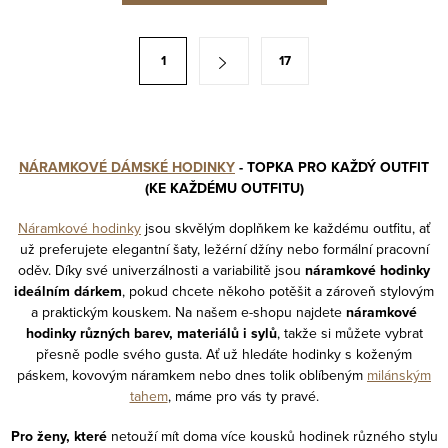
l
á
S
1
17
d
t
a
r
c
á
í
n
NÁRAMKOVÉ DÁMSKÉ HODINKY
- TOPKA PRO KAŽDÝ OUTFIT
p
k
(KE KAŽDÉMU OUTFITU)
r
o
v
Náramkové hodinky
jsou skvělým doplňkem ke každému outfitu, ať
v
už preferujete elegantní šaty, ležérní džíny nebo formální pracovní
k
á
oděv. Díky své univerzálnosti a variabilitě jsou
náramkové hodinky
y
n
ideálním dárkem
, pokud chcete někoho potěšit a zároveň stylovým
v
a praktickým kouskem. Na našem e-shopu najdete
náramkové
í
ý
hodinky různých barev, materiálů i sylů
, takže si můžete vybrat
přesně podle svého gusta. Ať už hledáte hodinky s koženým
p
páskem, kovovým náramkem nebo dnes tolik oblíbeným
milánským
i
tahem
, máme pro vás ty pravé.
s
u
Pro ženy, které
netouží mít doma více kousků hodinek různého stylu