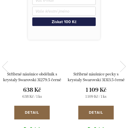
Dárek zdarma
Získat 100 Kč
Stříbrné náušnice obdélník s
Stříbrné náušnice pecky s
krystaly Swarovski 31279.5 černé
krystaly Swarovski 31313.5 černé
638 Kč
1 109 Kč
Měrná
Měrná
638 Kč / 1 ks
1 109 Kč / 1 ks
cena:
cena:
DETAIL
DETAIL