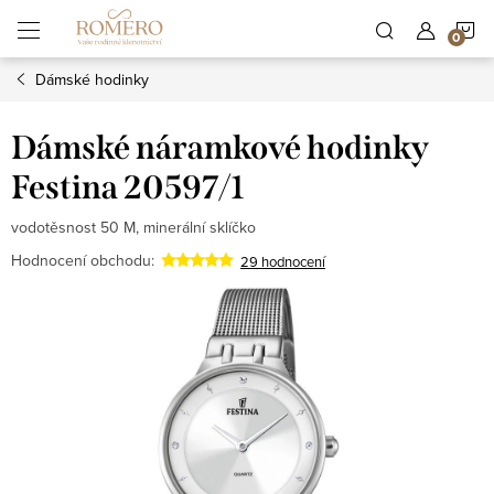
Přejít
N
na
obsah
Dámské hodinky
K
Dámské náramkové hodinky
Festina 20597/1
vodotěsnost 50 M, minerální sklíčko
Hodnocení obchodu:
29 hodnocení