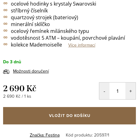
∞
ocelové hodinky s krystaly Swarovski
∞
stříbrný
číselník
∞
quartzový strojek (bateriový)
∞
minerální sklíčko
∞
ocelový řemínek milánského typu
∞
vodotěsnost 5 ATM – koupání, povrchové plavání
∞
kolekce Mademoiselle
Více informací
Do 3 dnů
Možnosti doručení
2 690 Kč
Měrná
2 690 Kč / 1 ks
cena:
VLOŽIT DO KOŠÍKU
Značka:
Festina
Kód produktu:
20597/1