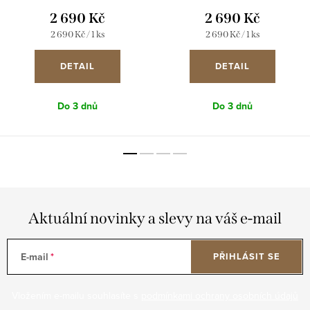
2 690 Kč
2 690 Kč
Měrná
Měrná
2 690 Kč / 1 ks
2 690 Kč / 1 ks
cena:
cena:
DETAIL
DETAIL
Do 3 dnů
Do 3 dnů
Aktuální novinky a slevy na váš e-mail
E-mail
PŘIHLÁSIT SE
Vložením e-mailu souhlasíte s
podmínkami ochrany osobních údajů