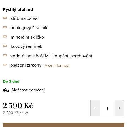
Rychlý přehled
∞
stříbrná barva
∞
analogový číselník
∞
minerální sklíčko
∞
kovový řemínek
∞
vodotěsnost 5 ATM - koupání, sprchování
∞
osázení zirkony
Více informací
Do 3 dnů
Možnosti doručení
2 590 Kč
Měrná
2 590 Kč / 1 ks
cena: