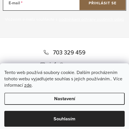
E-mail
PŘIHLÁSIT SE
Vložením e-mailu souhlasíte s
podmínkami ochrany osobních údajů
Z
á
703 329 459
p
info
@
romero.cz
a
Tento web používá soubory cookie. Dalším procházením
t
tohoto webu vyjadřujete souhlas s jejich používáním.. Více
informací
zde
.
í
Nastavení
Copyright 2026
Romero
. Všechna práva vyhrazena.
Souhlasím
Vytvořil Shoptet