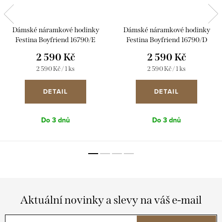
Dámské náramkové hodinky
Dámské náramkové hodinky
Festina Boyfriend 16790/E
Festina Boyfriend 16790/D
2 590 Kč
2 590 Kč
Měrná
Měrná
2 590 Kč / 1 ks
2 590 Kč / 1 ks
cena:
cena:
DETAIL
DETAIL
Do 3 dnů
Do 3 dnů
Aktuální novinky a slevy na váš e-mail