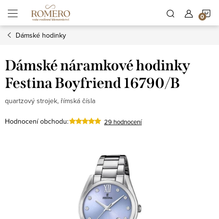
Přejít
N
na
obsah
Dámské hodinky
K
Dámské náramkové hodinky
Festina Boyfriend 16790/B
quartzový strojek, římská čísla
Hodnocení obchodu:
29 hodnocení