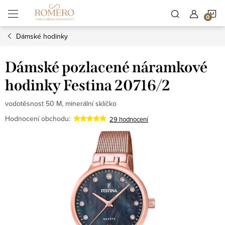
Přejít
N
na
obsah
Dámské hodinky
K
Dámské pozlacené náramkové
hodinky Festina 20716/2
vodotěsnost 50 M, minerální sklíčko
Hodnocení obchodu:
29 hodnocení