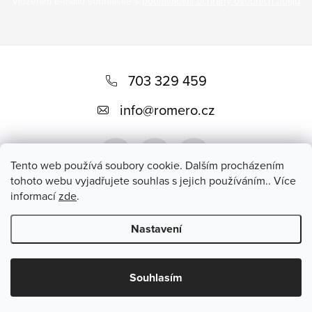
Vložením e-mailu souhlasíte s
podmínkami ochrany osobních údajů
Z
á
703 329 459
p
info
@
romero.cz
a
t
Tento web používá soubory cookie. Dalším procházením
í
tohoto webu vyjadřujete souhlas s jejich používáním.. Více
informací
zde
.
Přijímáme online platby
Nastavení
Copyright 2026
Romero
. Všechna práva vyhrazena.
Souhlasím
Vytvořil Shoptet