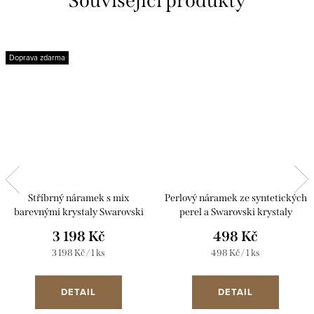
Související produkty
Doprava zdarma
Stříbrný náramek s mix
Perlový náramek ze syntetických
barevnými krystaly Swarovski
perel a Swarovski krystaly
33048.4 galaxy
33058.3 zelený
3 198 Kč
498 Kč
Měrná
Měrná
3 198 Kč / 1 ks
498 Kč / 1 ks
cena:
cena:
DETAIL
DETAIL