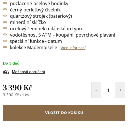
∞
pozlacené
ocelové hodinky
∞
černý
perleťový
číselník
∞
quartzový strojek (bateriový)
∞
minerální sklíčko
∞
ocelový řemínek milánského typu
∞
vodotěsnost 5 ATM – koupání, povrchové plavání
∞
speciální funkce - datum
∞
kolekce Mademoiselle
Více informací
Do 3 dnů
Možnosti doručení
3 390 Kč
Měrná
3 390 Kč / 1 ks
cena:
VLOŽIT DO KOŠÍKU