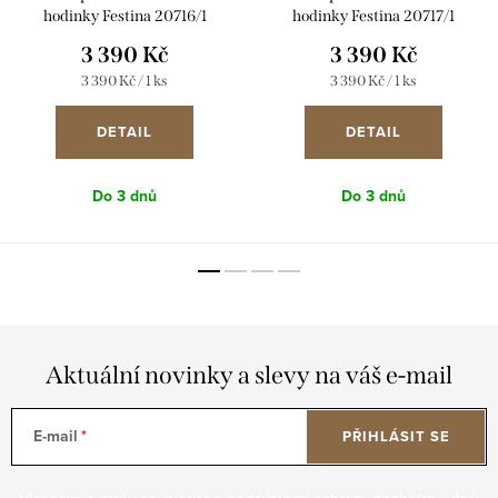
hodinky Festina 20716/1
hodinky Festina 20717/1
3 390 Kč
3 390 Kč
Měrná
Měrná
3 390 Kč / 1 ks
3 390 Kč / 1 ks
cena:
cena:
DETAIL
DETAIL
Do 3 dnů
Do 3 dnů
Aktuální novinky a slevy na váš e-mail
E-mail
PŘIHLÁSIT SE