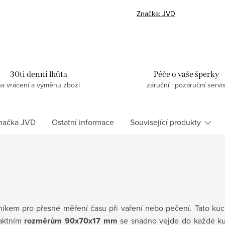
Značka:
JVD
30ti denní lhůta
Péče o vaše šperky
na vrácení a výměnu zboží
záruční i pozáruční servi
načka
JVD
Ostatní informace
Související produkty
íkem pro přesné měření času při vaření nebo pečení. Tato ku
aktním
rozměrům 90x70x17 mm
se snadno vejde do každé k