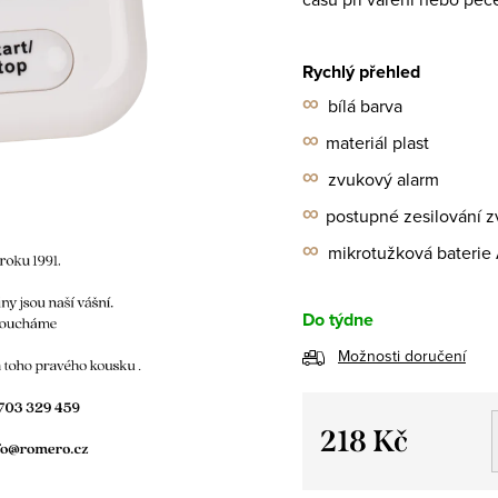
Rychlý přehled
∞
bílá barva
∞
materiál plast
∞
zvukový alarm
∞
postupné zesilování 
∞
mikrotužková bateri
Do týdne
Možnosti doručení
218 Kč
Měrná
cena: