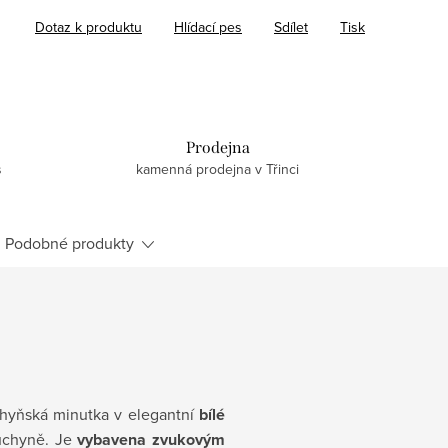
Dotaz k produktu
Hlídací pes
Sdílet
Tisk
Prodejna
s
kamenná prodejna v Třinci
Podobné produkty
chyňská minutka v elegantní
bílé
uchyně. Je
vybavena zvukovým