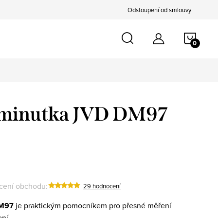
Odstoupení od smlouvy
NÁKU
KOŠÍ
í minutka JVD DM97
ení obchodu:
29 hodnocení
DM97
je praktickým pomocníkem pro přesné měření
ní.