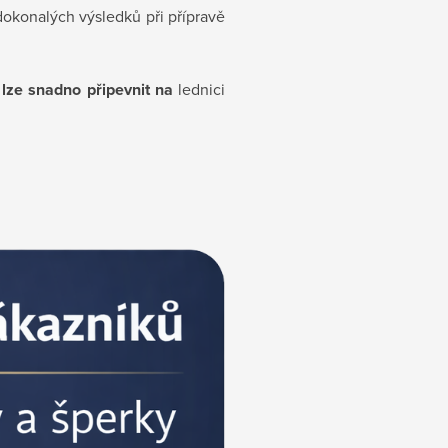
okonalých výsledků při přípravě
i
lze snadno připevnit na
lednici