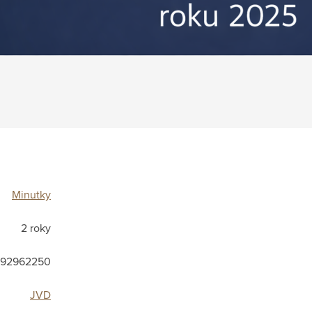
Minutky
2 roky
92962250
JVD