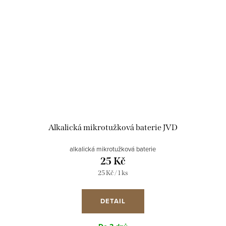
Alkalická mikrotužková baterie JVD
alkalická mikrotužková baterie
25 Kč
Měrná
25 Kč / 1 ks
cena:
DETAIL