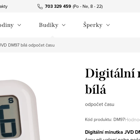
akty
703 329 459
odiny
Budíky
Šperky
a JVD DM97 bílá
odpočet času
Digitáln
bílá
odpočet času
Hodnoc
Kód produktu:
DM97
Digitální minutka JVD 
času při vaření nebo peče