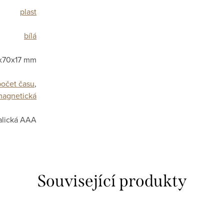
plast
bílá
x70x17 mm
očet času
,
magnetická
alická AAA
Související produkty