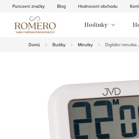
Přejít
Puncovní značky
Blog
Hodnocení obchodu
Kont
na
obsah
Hodinky
H
Domů
Budíky
Minutky
Digitální minutk