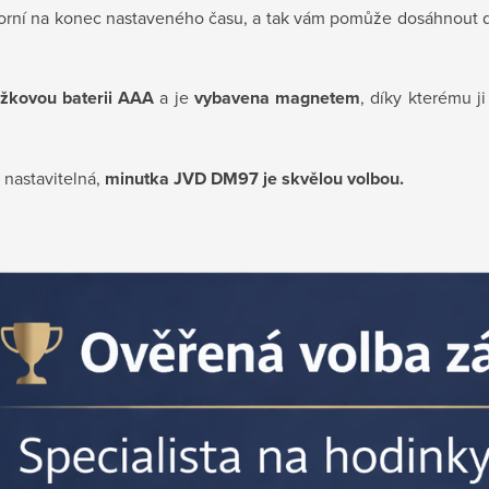
zorní na konec nastaveného času, a tak vám pomůže dosáhnout d
užkovou baterii AAA
a je
vybavena magnetem
, díky kterému j
 nastavitelná,
minutka JVD DM97 je skvělou volbou.