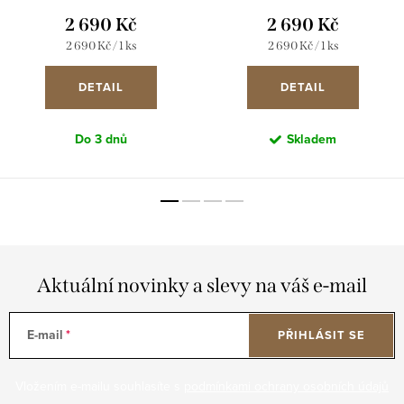
2 690 Kč
2 690 Kč
Měrná
Měrná
2 690 Kč / 1 ks
2 690 Kč / 1 ks
cena:
cena:
DETAIL
DETAIL
Do 3 dnů
Skladem
Aktuální novinky a slevy na váš e-mail
E-mail
PŘIHLÁSIT SE
Vložením e-mailu souhlasíte s
podmínkami ochrany osobních údajů