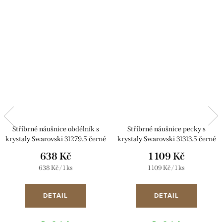
Stříbrné náušnice obdélník s
Stříbrné náušnice pecky s
krystaly Swarovski 31279.5 černé
krystaly Swarovski 31313.5 černé
638 Kč
1 109 Kč
Měrná
Měrná
638 Kč / 1 ks
1 109 Kč / 1 ks
cena:
cena:
DETAIL
DETAIL