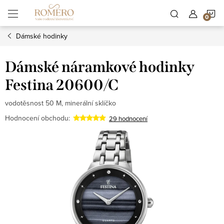
Přejít
N
na
obsah
Dámské hodinky
K
Dámské náramkové hodinky
Festina 20600/C
vodotěsnost 50 M, minerální sklíčko
Hodnocení obchodu:
29 hodnocení