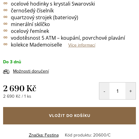
∞
ocelové hodinky s krystali Swarovski
∞
černošedý
číselník
∞
quartzový strojek (bateriový)
∞
minerální sklíčko
∞
ocelový řemínek
∞
vodotěsnost 5 ATM – koupání, povrchové plavání
∞
kolekce Mademoiselle
Více informací
Do 3 dnů
Možnosti doručení
2 690 Kč
Měrná
2 690 Kč / 1 ks
cena:
VLOŽIT DO KOŠÍKU
Značka:
Festina
Kód produktu:
20600/C