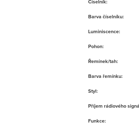
Číselník
:
Barva číselníku
:
Luminiscence
:
Pohon
:
Řemínek/tah
:
Barva řemínku
:
Styl
:
Příjem rádiového sign
Funkce
: