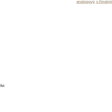
analogový
,
s římským
álu
: