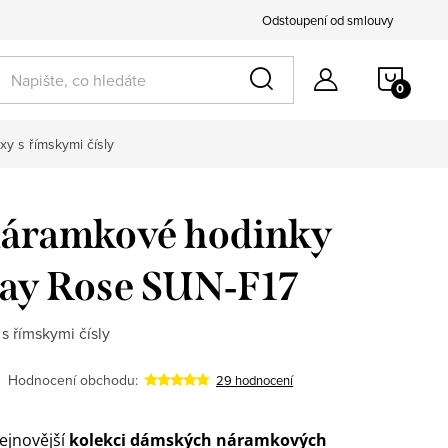
Odstoupení od smlouvy
NÁKU
KOŠÍ
xy s římskymi čísly
áramkové hodinky
ay Rose SUN‑F17
 s římskymi čísly
Hodnocení obchodu:
29 hodnocení
ejnovější
kolekci dámských náramkových