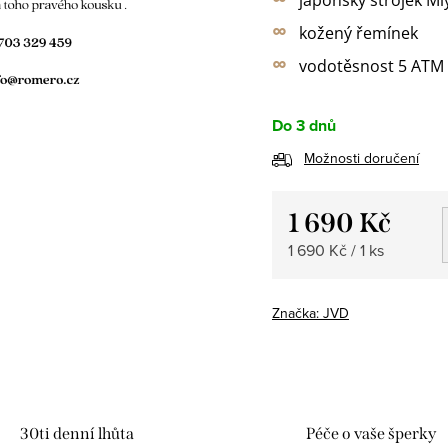
∞
kožený řemínek
∞
vodotěsnost 5 ATM
Do 3 dnů
Možnosti doručení
1 690 Kč
Měrná
1 690 Kč / 1 ks
cena:
Značka:
JVD
30ti denní lhůta
Péče o vaše šperky