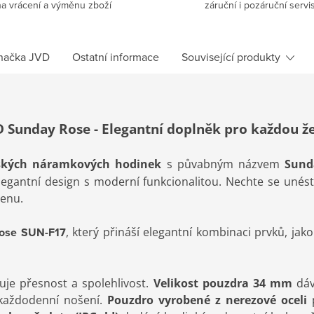
na vrácení a výměnu zboží
záruční i pozáruční servi
načka
JVD
Ostatní informace
Související produkty
D Sunday Rose - Elegantní doplněk pro každou ž
ských náramkových hodinek
s půvabným názvem
Sund
elegantní design s moderní funkcionalitou. Nechte se unés
enu.
ose SUN-F17
, který přináší elegantní kombinaci prvků, jako
čuje přesnost a spolehlivost.
Velikost pouzdra 34 mm
dáv
 každodenní nošení.
Pouzdro vyrobené z nerezové oceli
p