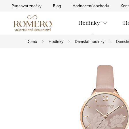
Přejít
Puncovní značky
Blog
Hodnocení obchodu
Kont
na
obsah
Hodinky
H
Domů
Hodinky
Dámské hodinky
Dámské