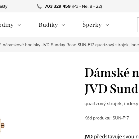
akty
703 329 459
odiny
Budíky
Šperky
 náramkové hodinky JVD Sunday Rose SUN‑F17
quartzový strojek, inde
Dámské n
JVD Sund
quartzový strojek, indexy
Kód produktu:
SUN-F17
JVD
představuje svou n