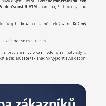
idává dojem luxusu.
Tvrzené minerální sklíčko
Vodotěsnost 5 ATM
znamená, že hodinky jsou
 dodávají hodinkám nezaměnitelný šarm.
Kožený
uje každodenním situacím.
a. S precizním strojkem, odolnými materiály a
 a šik. Můžete tak snadno vyjádřit svůj osobní