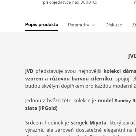
při objednávce nad 3000 Kč
Popis produktu
Parametry
Diskuze
Z
JV
JVD
představuje svou nejnovější
kolekci dám
vzorem a růžovou barvou ciferníku
, spojují 
budou skvělým doplňkem pro každou moderní ž
Jednou z hvězd této kolekce je
model
Sunday R
zlata (IPGold)
.
Srdcem hodinek je
strojek Miyota
, který zaru
výrazné, ale zároveň dostatečně elegantní na