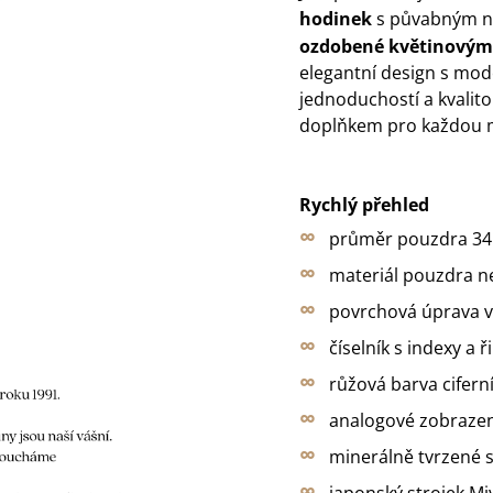
hodinek
s půvabným 
ozdobené
květinovým 
elegantní design s mod
jednoduchostí a kvalit
doplňkem pro každou 
Rychlý přehled
∞
průměr pouzdra 
∞
materiál pouzdra ne
∞
povrchová úprava v 
∞
číselník s indexy a 
∞
růžová barva cifern
∞
analogové zobrazen
∞
minerálně tvrzené s
∞
japonský strojek Mi