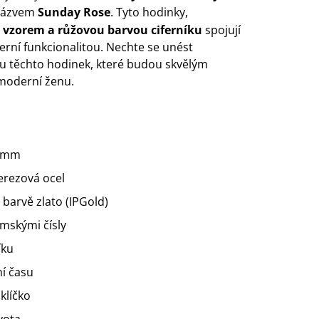
názvem
Sunday Rose
. Tyto hodinky,
vzorem a růžovou barvou ciferníku
spojují
erní funkcionalitou. Nechte se unést
ou těchto hodinek, které budou skvělým
moderní ženu.
34mm
rezová ocel
barvě zlato (IPGold)
řimskými čísly
íku
í času
klíčko
yota