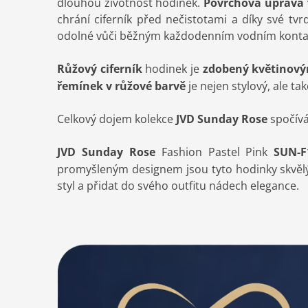
dlouhou životnost hodinek.
Povrchová úprava v
chrání ciferník před nečistotami a díky své tv
odolné vůči běžným každodenním vodním kontakt
Růžový ciferník
hodinek je
zdobený květinov
řemínek v růžové barvě
je nejen stylový, ale t
Celkový dojem kolekce
JVD Sunday Rose
spočív
JVD Sunday Rose
Fashion Pastel Pink
SUN-
promyšleným designem jsou tyto hodinky skvělý
styl a přidat do svého outfitu nádech elegance.