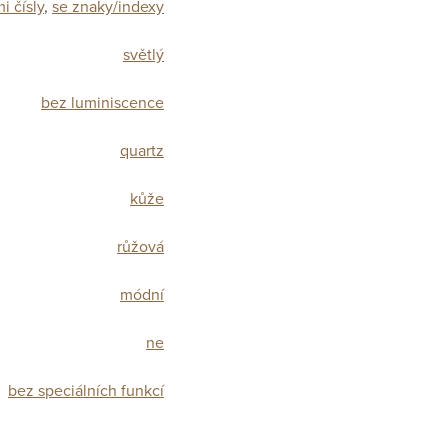
i čísly
,
se znaky/indexy
světlý
bez luminiscence
quartz
kůže
růžová
módní
ne
bez speciálních funkcí