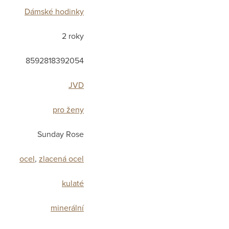
Dámské hodinky
2 roky
8592818392054
JVD
pro ženy
Sunday Rose
ocel
,
zlacená ocel
kulaté
minerální