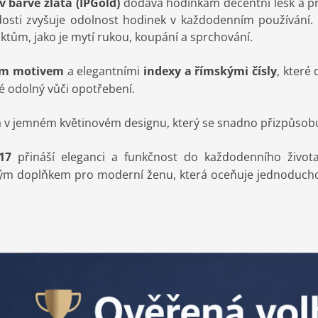
 barvě zlata (IPGold)
dodává hodinkám decentní lesk a př
rdosti zvyšuje odolnost hodinek v každodenním používání.
ům, jako je mytí rukou, koupání a sprchování.
ým motivem
a elegantními
indexy a římskými čísly
, které
aké odolný vůči opotřebení.
á v jemném květinovém designu, který se snadno přizpůsob
F17
přináší eleganci a funkčnost do každodenního život
m doplňkem pro moderní ženu, která oceňuje jednoduchost