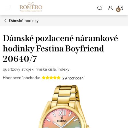
Přejít
N
na
obsah
Dámské hodinky
K
Dámské pozlacené náramkové
hodinky Festina Boyfriend
20640/7
quartzový strojek, římská čísla, indexy
Hodnocení obchodu:
29 hodnocení