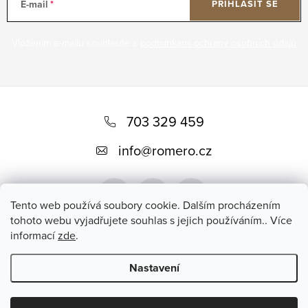
E-mail
PŘIHLÁSIT SE
Vložením e-mailu souhlasíte s
podmínkami ochrany osobních údajů
Z
á
703 329 459
p
info
@
romero.cz
a
t
Tento web používá soubory cookie. Dalším procházením
í
tohoto webu vyjadřujete souhlas s jejich používáním.. Více
informací
zde
.
Přijímáme online platby
Nastavení
Copyright 2026
Romero
. Všechna práva vyhrazena.