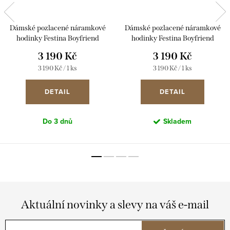
Dámské pozlacené náramkové
Dámské pozlacené náramkové
hodinky Festina Boyfriend
hodinky Festina Boyfriend
20640/9
20640/1
3 190 Kč
3 190 Kč
Měrná
Měrná
3 190 Kč / 1 ks
3 190 Kč / 1 ks
cena:
cena:
DETAIL
DETAIL
Do 3 dnů
Skladem
Aktuální novinky a slevy na váš e-mail