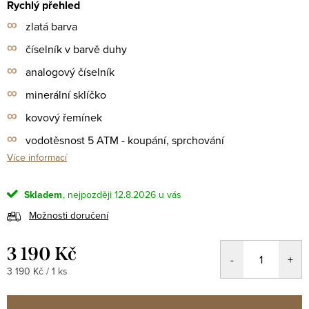
Rychlý přehled
∞
zlatá barva
∞
číselník v barvě duhy
∞
analogový číselník
∞
minerální sklíčko
∞
kovový řemínek
∞
vodotěsnost 5 ATM - koupání, sprchování
Více informací
Skladem
12.8.2026
Možnosti doručení
3 190 Kč
Měrná
3 190 Kč / 1 ks
cena: