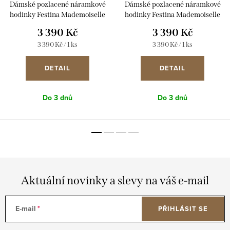
Dámské pozlacené náramkové
Dámské pozlacené náramkové
hodinky Festina Mademoiselle
hodinky Festina Mademoiselle
20745/3
20745/4
3 390 Kč
3 390 Kč
Měrná
Měrná
3 390 Kč / 1 ks
3 390 Kč / 1 ks
cena:
cena:
DETAIL
DETAIL
Do 3 dnů
Do 3 dnů
Aktuální novinky a slevy na váš e-mail
E-mail
PŘIHLÁSIT SE