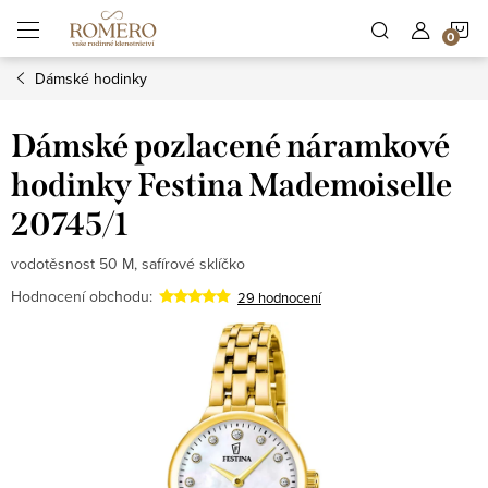
Přejít
N
na
obsah
Dámské hodinky
K
Dámské pozlacené náramkové
hodinky Festina Mademoiselle
20745/1
vodotěsnost 50 M, safírové sklíčko
Hodnocení obchodu:
29 hodnocení