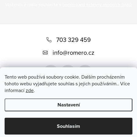
Vložením e-mailu souhlasíte s
podmínkami ochrany osobních údajů
Z
á
703 329 459
p
info
@
romero.cz
a
t
Tento web používá soubory cookie. Dalším procházením
í
tohoto webu vyjadřujete souhlas s jejich používáním.. Více
informací
zde
.
Přijímáme online platby
Nastavení
Copyright 2026
Romero
. Všechna práva vyhrazena.
Souhlasím
Vytvořil Shoptet