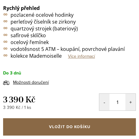
Rychlý přehled
∞
pozlacené
ocelové hodinky
∞
perleťový číselník se zirkony
∞
quartzový strojek (bateriový)
∞
safírové sklíčko
∞
ocelový řemínek
∞
vodotěsnost 5 ATM – koupání, povrchové plavání
∞
kolekce Mademoiselle
Více informací
Do 3 dnů
Možnosti doručení
3 390 Kč
Měrná
3 390 Kč / 1 ks
cena:
VLOŽIT DO KOŠÍKU