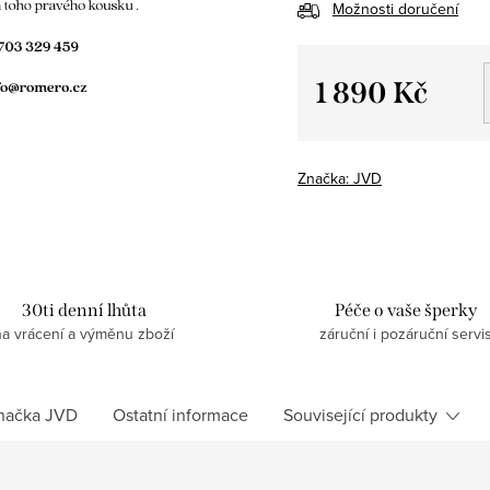
Možnosti doručení
1 890 Kč
Měrná
cena:
Značka:
JVD
30ti denní lhůta
Péče o vaše šperky
na vrácení a výměnu zboží
záruční i pozáruční servi
načka
JVD
Ostatní informace
Související produkty