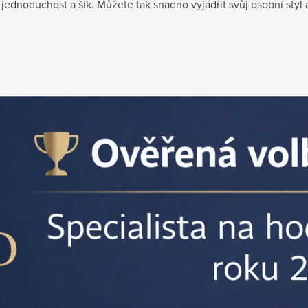
dnoduchost a šik. Můžete tak snadno vyjádřit svůj osobní styl 