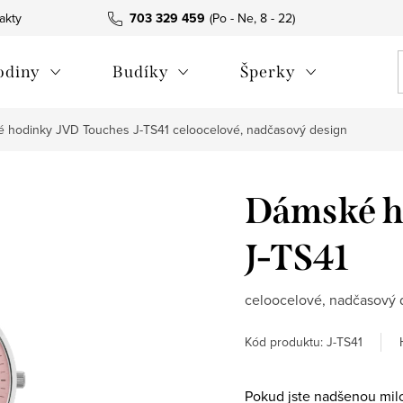
akty
703 329 459
odiny
Budíky
Šperky
 hodinky JVD Touches J-TS41
celoocelové, nadčasový design
Dámské h
J-TS41
celoocelové, nadčasový 
Kód produktu:
J-TS41
Pokud jste nadšenou mil