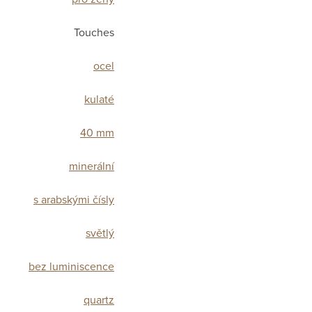
Touches
ocel
kulaté
40 mm
minerální
s arabskými čísly
světlý
bez luminiscence
quartz