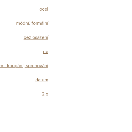
ocel
módní
,
formální
bez osázení
ne
m - koupání, sprchování
datum
2 g