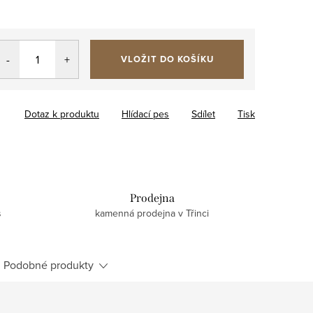
VLOŽIT DO KOŠÍKU
Dotaz k produktu
Hlídací pes
Sdílet
Tisk
Prodejna
s
kamenná prodejna v Třinci
Podobné produkty