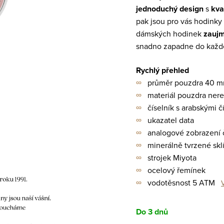
jednoduchý design
s
kva
pak jsou pro vás hodinky
dámských hodinek
zauj
snadno zapadne do každé
Rychlý přehled
∞
průměr pouzdra 40 
∞
materiál pouzdra nere
∞
číselník s arabskými č
∞
ukazatel data
∞
analogové zobrazení 
∞
minerálně tvrzené skl
∞
strojek Miyota
∞
ocelový řemínek
∞
vodotěsnost 5 ATM
Do 3 dnů