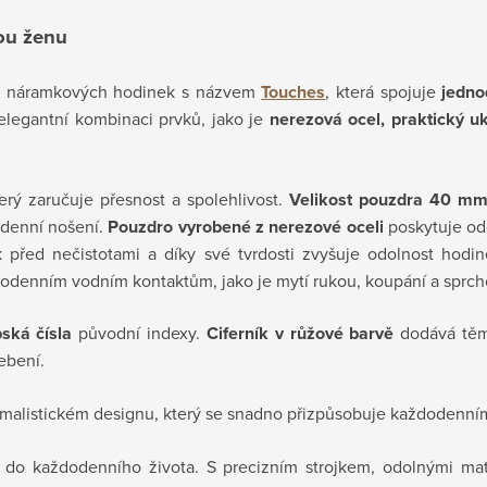
ou ženu
ch náramkových hodinek s názvem
Touches
, která spojuje
jedno
í elegantní kombinaci prvků, jako je
nerezová ocel, praktický u
terý zaručuje přesnost a spolehlivost.
Velikost pouzdra 40 m
odenní nošení.
Pouzdro vyrobené z nerezové oceli
poskytuje odo
k před nečistotami a díky své tvrdosti zvyšuje odolnost hod
denním vodním kontaktům, jako je mytí rukou, koupání a sprch
ská čísla
původní indexy.
Ciferník v růžové barvě
dodává těm
ebení.
imalistickém designu, který se snadno přizpůsobuje každodenním
t do každodenního života. S precizním strojkem, odolnými ma