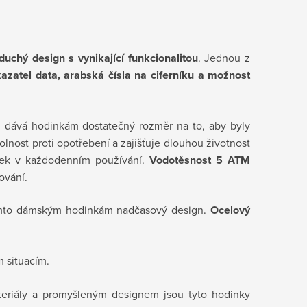
duchý design s vynikající funkcionalitou
. Jednou z
kazatel data, arabská čísla na ciferníku a možnost
m
dává hodinkám dostatečný rozměr na to, aby byly
lnost proti opotřebení a zajišťuje dlouhou životnost
inek v každodenním používání.
Vodotěsnost 5 ATM
ování.
to dámským hodinkám nadčasový design.
Ocelový
 situacím.
teriály a promyšleným designem jsou tyto hodinky