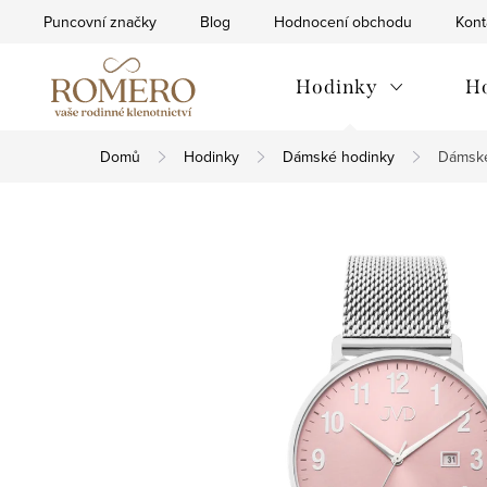
Přejít
Puncovní značky
Blog
Hodnocení obchodu
Kont
na
obsah
Hodinky
H
Domů
Hodinky
Dámské hodinky
Dámské