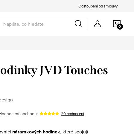
Odstoupení od smlouvy
NÁKU
KOŠÍ
odinky JVD Touches
design
Hodnocení obchodu:
29 hodnocení
ovnicí
náramkových hodinek
, které spojují