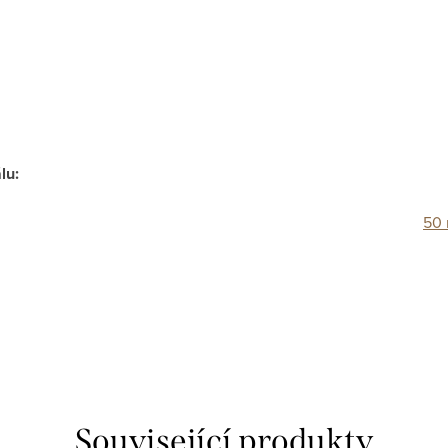
álu
:
50 
Související produkty