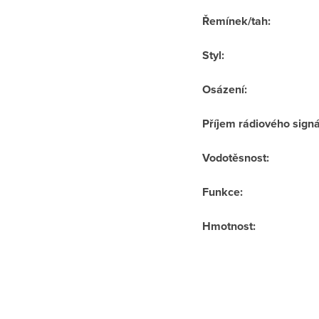
Řemínek/tah
:
Styl
:
Osázení
:
Příjem rádiového sign
Vodotěsnost
:
Funkce
:
Hmotnost
: