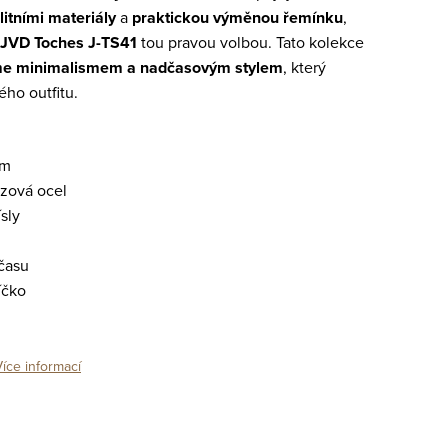
litními materiály
a
praktickou výměnou řemínku
,
JVD Toches J-TS41
tou pravou volbou. Tato kolekce
me minimalismem a nadčasovým stylem
, který
ho outfitu.
mm
zová ocel
ísly
času
íčko
Více informací