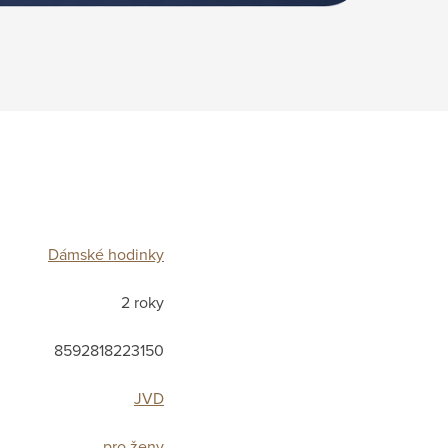
Dámské hodinky
2 roky
8592818223150
JVD
pro ženy