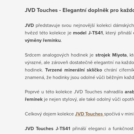
JVD Touches - Elegantní doplněk pro každ
JVD
představuje svou nejnovější kolekci dámský
hvězd této kolekce je
model J-TS41
, který přináš
výměny řemínku
.
Srdcem analogových hodinek je
strojek Miyota
, k
výrazné, ale zároveň dostatečně elegantní na každ
hodinek.
Tvrzené minerální sklíčko
chrání ciferní
znamená, že hodinky jsou odolné vůči běžným každo
Poprvé u této kolekce JVD Touches nahradila
arab
řemínek
je nejen stylový, ale také odolný vůči opotř
Celkový dojem kolekce
JVD Touches
spočívá v min
JVD Touches J-TS41
přináší eleganci a funkčnos