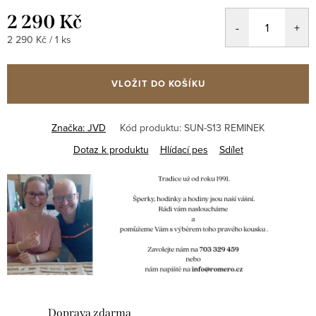
2 290 Kč
Měrná
2 290 Kč / 1 ks
cena:
VLOŽIT DO KOŠÍKU
Značka:
JVD
Kód produktu:
SUN-S13 REMINEK
Dotaz k produktu
Hlídací pes
Sdílet
Doprava zdarma