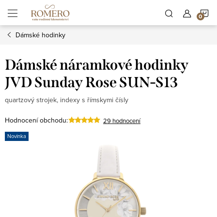
Přejít
N
na
obsah
Dámské hodinky
K
Dámské náramkové hodinky
JVD Sunday Rose SUN-S13
quartzový strojek, indexy s římskymi čísly
Hodnocení obchodu:
29 hodnocení
Novinka