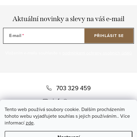
Aktuální novinky a slevy na váš e-mail
E-mail
PŘIHLÁSIT SE
Vložením e-mailu souhlasíte s
podmínkami ochrany osobních údajů
Z
á
703 329 459
p
info
@
romero.cz
a
Tento web používá soubory cookie. Dalším procházením
t
tohoto webu vyjadřujete souhlas s jejich používáním.. Více
informací
zde
.
í