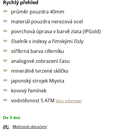
Rychlý přehled
∞
průměr pouzdra 40mm
∞
materiál pouzdra nerezová ocel
∞
povrchová úprava v barvě zlata (IPGold)
∞
číselník s indexy a řimskými čísly
∞
stříbrná barva ciferníku
∞
analogové zobrazení času
∞
minerálně tvrzené sklíčko
∞
japonský strojek Miyota
∞
kovový řemínek
∞
vodotěsnost 5 ATM
Více informací
Do 3 dnů
Možnosti doručení