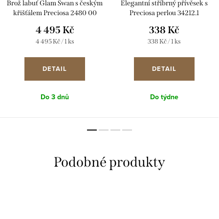
Brož labuť Glam Swan s českým
Elegantní stříbrný přívěsek s
křišťálem Preciosa 2480 00
Preciosa perlou 34212.1
4 495 Kč
338 Kč
Měrná
Měrná
4 495 Kč / 1 ks
338 Kč / 1 ks
cena:
cena:
DETAIL
DETAIL
Do 3 dnů
Do týdne