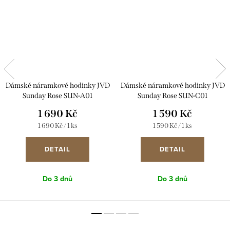
Dámské náramkové hodinky JVD
Dámské náramkové hodinky JVD
Sunday Rose SUN-A01
Sunday Rose SUN-C01
1 690 Kč
1 590 Kč
Měrná
Měrná
1 690 Kč / 1 ks
1 590 Kč / 1 ks
cena:
cena:
DETAIL
DETAIL
Do 3 dnů
Do 3 dnů